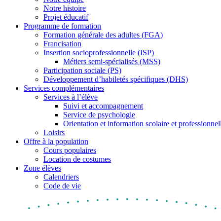
Notre histoire
Projet éducatif
Programme de formation
Formation générale des adultes (FGA)
Francisation
Insertion socioprofessionnelle (ISP)
Métiers semi-spécialisés (MSS)
Participation sociale (PS)
Développement d’habiletés spécifiques (DHS)
Services complémentaires
Services à l’élève
Suivi et accompagnement
Service de psychologie
Orientation et information scolaire et professionnel
Loisirs
Offre à la population
Cours populaires
Location de costumes
Zone élèves
Calendriers
Code de vie