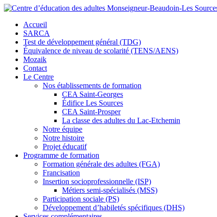
Accueil
SARCA
Test de développement général (TDG)
Équivalence de niveau de scolarité (TENS/AENS)
Mozaik
Contact
Le Centre
Nos établissements de formation
CEA Saint-Georges
Édifice Les Sources
CEA Saint-Prosper
La classe des adultes du Lac-Etchemin
Notre équipe
Notre histoire
Projet éducatif
Programme de formation
Formation générale des adultes (FGA)
Francisation
Insertion socioprofessionnelle (ISP)
Métiers semi-spécialisés (MSS)
Participation sociale (PS)
Développement d’habiletés spécifiques (DHS)
Services complémentaires