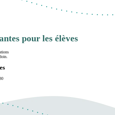
antes pour les élèves
ations
doin.
es
h30