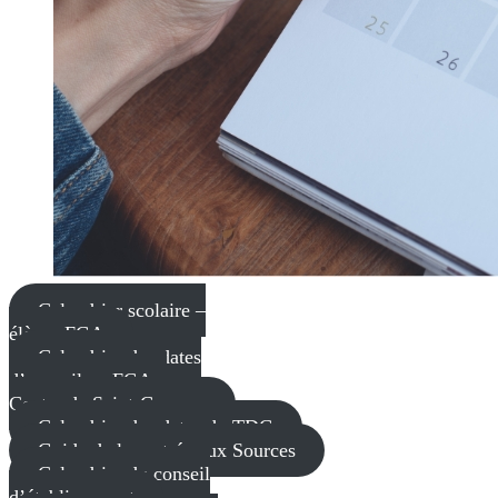
Calendrier scolaire –
élèves FGA
Calendrier des dates
d’accueil en FGA –
Centre de Saint-Georges
Calendrier des dates du TDG
Guide de la rentrée aux Sources
Calendrier du conseil
d’établissement