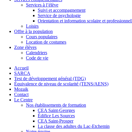
Services à l’élève
Suivi et accompagnement
Service de psychologie
Orientation et information scolaire et professionnel
Loisirs
Offre à la population
Cours populaires
Location de costumes
Zone élèves
Calendriers
Code de vie
Accueil
SARCA
Test de développement général (TDG)
Équivalence de niveau de scolarité (TENS/AENS)
Mozaik
Contact
Le Centre
Nos établissements de formation
CEA Saint-Georges
Édifice Les Sources
CEA Saint-Prosper
La classe des adultes du Lac-Etchemin
Notre équipe